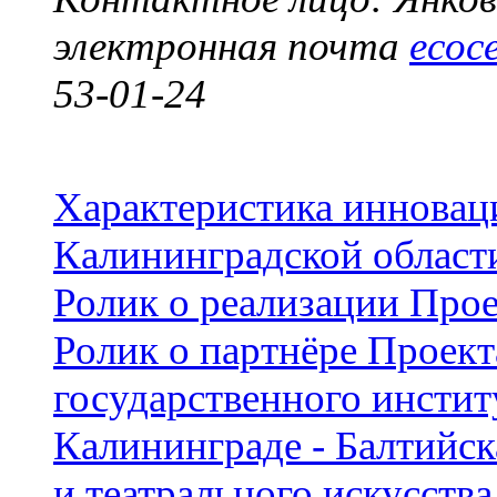
электронная почта
ecoc
53-01-24
Характеристика иннова
Калининградской област
Ролик о реализации Прое
Ролик о партнёре Проек
государственного инстит
Калининграде - Балтийс
и театрального искусства