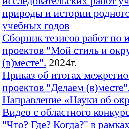
исследовательских
работ у
природы и истории родног
учебных годов
Сборник тезисов работ по 
проектов "Мой стиль и окр
(в)месте".
2024г.
Приказ об итогах межреги
проектов "Делаем (в)месте"
Направление «Науки об ок
Видео с областного конкурс
"Что? Где? Когда?" в рамка