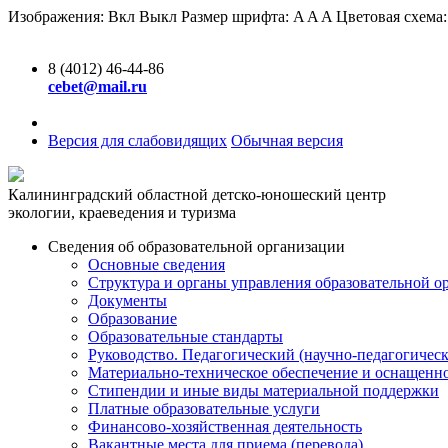
Изображения:
Вкл
Выкл
Размер шрифта:
A
A
A
Цветовая схема
8 (4012) 46-44-86
cebet@mail.ru
Версия для слабовидящих
Обычная версия
Калининградский областной детско-юношеский центр
экологии, краеведения и туризма
Сведения об образовательной организации
Основные сведения
Структура и органы управления образовательной о
Документы
Образование
Образовательные стандарты
Руководство. Педагогический (научно-педагогическ
Материально-техническое обеспечение и оснащенно
Стипендии и иные виды материальной поддержки
Платные образовательные услуги
Финансово-хозяйственная деятельность
Вакантные места для приема (перевода)