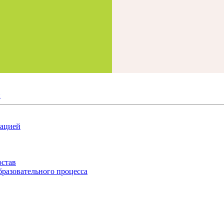
й
зацией
остав
бразовательного процесса