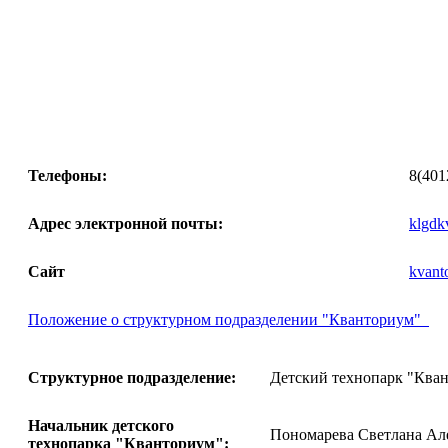
Телефоны:
8(401
Адрес электронной почты:
klgdk
Сайт
kvant
Положение о структурном подразделении
"Кванториум"
Структурное подразделение:
Детский технопарк "Ква
Начальник детского
Пономарева Светлана Ал
технопарка "Кванториум":