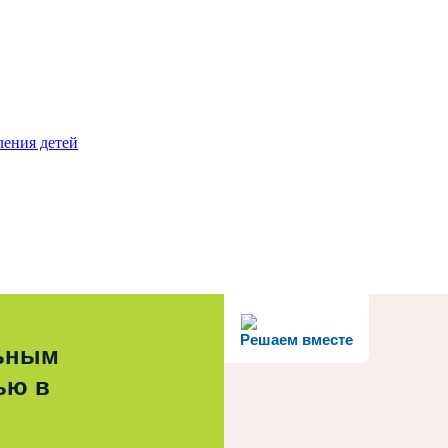
ления детей
Решаем вместе
льным
ью в