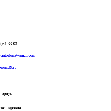
2)31-33-03
vantorium@gmail.com
orium39.ru
нториум"
ександровна