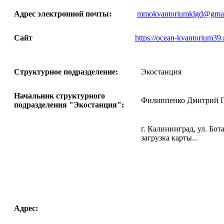
Адрес электронной почты:
mmokvantoriumklgd@gmai
Сайт
https://ocean-kvantorium39.
Структурное подразделение:
Экостанция
Начальник структурного
Филиппенко Дмитрий 
подразделения "Экостанция":
г. Калининград, ул. Бот
загрузка карты...
Адрес: