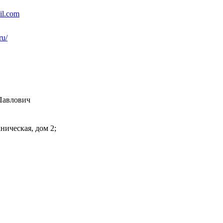
l.com
ru/
Павлович
аническая, дом 2;