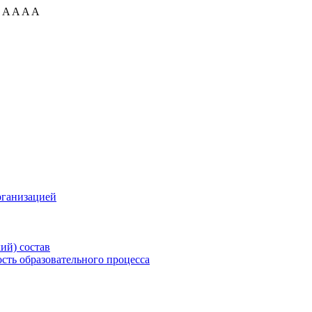
:
A
A
A
A
рганизацией
ий) состав
сть образовательного процесса