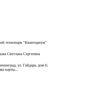
кий технопарк "Кванториум"
ова Светлана Сергеевна
лининград, ул. Гайдара, дом 6;
зка карты...