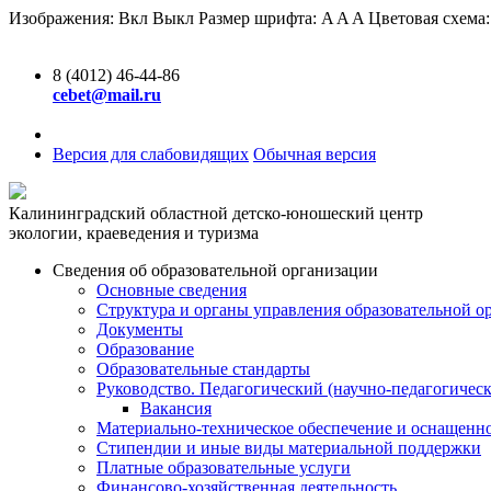
Изображения:
Вкл
Выкл
Размер шрифта:
A
A
A
Цветовая схема
8 (4012) 46-44-86
cebet@mail.ru
Версия для слабовидящих
Обычная версия
Калининградский областной детско-юношеский центр
экологии, краеведения и туризма
Сведения об образовательной организации
Основные сведения
Структура и органы управления образовательной о
Документы
Образование
Образовательные стандарты
Руководство. Педагогический (научно-педагогическ
Вакансия
Материально-техническое обеспечение и оснащенно
Стипендии и иные виды материальной поддержки
Платные образовательные услуги
Финансово-хозяйственная деятельность