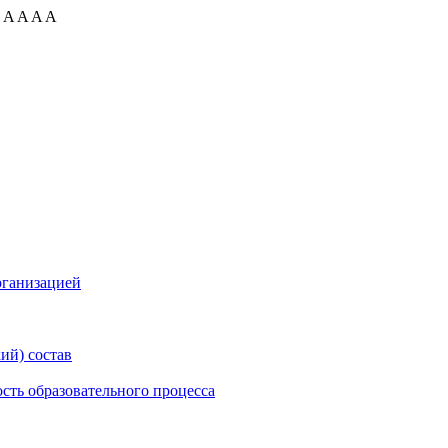
:
A
A
A
A
рганизацией
ий) состав
сть образовательного процесса