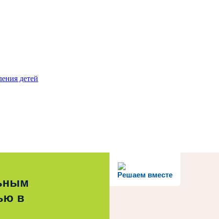
ления детей
Решаем вместе
льным
ью в