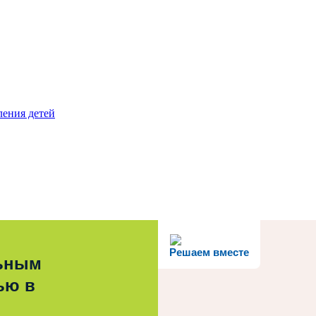
ления детей
Решаем вместе
льным
ью в