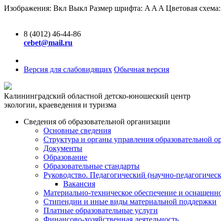
Изображения:
Вкл
Выкл
Размер шрифта:
A
A
A
Цветовая схема
8 (4012) 46-44-86
cebet@mail.ru
Версия для слабовидящих
Обычная версия
Калининградский областной детско-юношеский центр
экологии, краеведения и туризма
Сведения об образовательной организации
Основные сведения
Структура и органы управления образовательной о
Документы
Образование
Образовательные стандарты
Руководство. Педагогический (научно-педагогическ
Вакансия
Материально-техническое обеспечение и оснащенно
Стипендии и иные виды материальной поддержки
Платные образовательные услуги
Финансово-хозяйственная деятельность