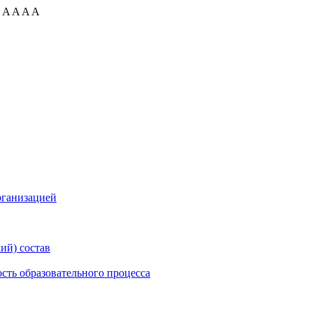
:
A
A
A
A
рганизацией
ий) состав
сть образовательного процесса